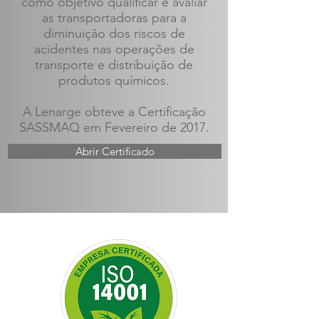
como objetivo qualificar e avaliar
as transportadoras para a
diminuição dos riscos de
acidentes nas operações de
transporte e distribuição de
produtos químicos.
A Lenarge obteve a Certificação
SASSMAQ em Fevereiro de 2017.
Abrir Certificado