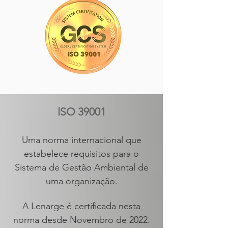
ISO 39001
Uma norma internacional que
estabelece requisitos para o
Sistema de Gestão Ambiental de
uma organização.
A Lenarge é certificada nesta
norma desde Novembro de 2022.