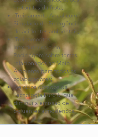
motoristas da frota;
Treinamento Anual com
Simulado de Emergência
de acidentes ambientais;
Treinamentos
Introdutórios e de
Reciclagem sobre temas
relacionados ao Meio
Ambiente para todos os
colaboradores;
Veículos dotados da
Tecnologia Euro 6, que
diminui a emissão de
poluentes atmosféricos.