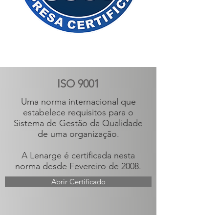
ISO 9001
Uma norma internacional que
estabelece requisitos para o
Sistema de Gestão da Qualidade
de uma organização.
A Lenarge é certificada nesta
norma desde Fevereiro de 2008.
Abrir Certificado