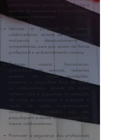
administrativa e operacional, de forma a
atender as expectativas e necessidades
das partes interessadas;
Valorizar o potencial de nossos
colaboradores, através da qualificação,
motivando o desenvolvimento de
competências para que atuem de forma
profissional e ambientalmente correta;
Proteger nossos funcionários,
prestadores de serviços, visitantes
quando nas nossas instalações,
preservar a integridade física de todos
os colaboradores, através de ações
voltadas para a segurança na realização
de todas as operações e preservar a
saúde de todos proporcionando
condições de trabalho que não
prejudiquem a saúde física e mental dos
nossos colaboradores;
Promover a segurança dos profissionais