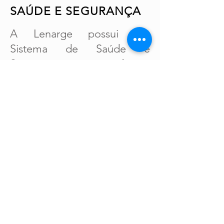
SAÚDE E
SEGURANÇA
A Lenarge possui um
Sistema de Saúde e
Segurança que busca
proporcionar um ambiente
de trabalho seguro e
saudável, respeitando a
legislação aplicável, se
comprometendo com a
prevenção acidentes,
doenças ocupacionais e
segurança de todos os
colaboradores. Para tanto,
promove as seguintes ações: