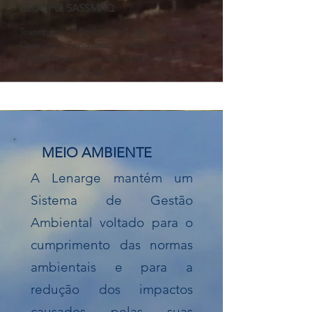
ESCOPO SASSMAQ
Transporte Rodoviário de Produtos
Químicos Perigosos e Não Perigosos/
Carga Granel Sólida e Carga Embalada/
Cobertura Nacional.
MEIO AMBIENTE
A Lenarge mantém um
Sistema de Gestão
Ambiental voltado para o
cumprimento das normas
ambientais e para a
redução dos impactos
causados pelas suas