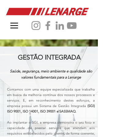
Uma norma internacional que
estabelece requisitos para o
GESTÃO INTEGRADA
Sistema de Gestão da Segurança
Viária.
Saúde, segurança, meio ambiente e qualidade são
valores fundamentais para a Lenarge
A Lenarge é certificada nesta
norma desde Dezembro de 2023.
Contamos com uma equipe especializada que trabalha
em busca da melhoria contínua dos nossos processos e
serviços. E, em reconhecimento destes esforços, a
empresa possui um Sistema de Gestão Integrada
(SGI)
ISO 9001, ISO 14001, ISO 39001 e SASSMAQ
.
Ao implantar o SGI, a empresa demonstra o seu foco e
capacidade de prestar serviços que atendam aos
requisitos estabelecidos pelo cliente, de forma coerente,