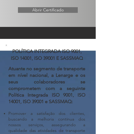
Abrir Certificado
POLÍTICA INTEGRADA ISO 9001,
ISO 14001, ISO 39001 E SASSMAQ
Atuante no segmento de transporte
em nível nacional, a Lenarge e os
seus colaboradores se
comprometem com a seguinte
Política Integrada ISO 9001, ISO
14001, ISO 39001 e SASSMAQ:
Promover a satisfação dos clientes,
buscando a melhoria contínua dos
nossos serviços, assegurando a
qualidade das atividades de transporte