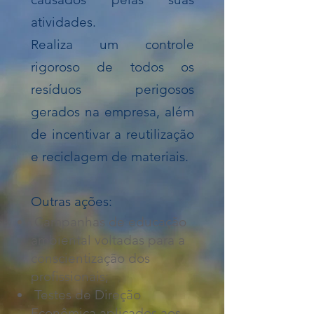
atividades.
Realiza um controle
rigoroso de todos os
resíduos perigosos
gerados na empresa, além
de incentivar a reutilização
e reciclagem de materiais.
Outras ações:
Campanhas de educação
ambiental voltadas para a
conscientização dos
profissionais;
Testes de Direção
Econômica aplicados aos