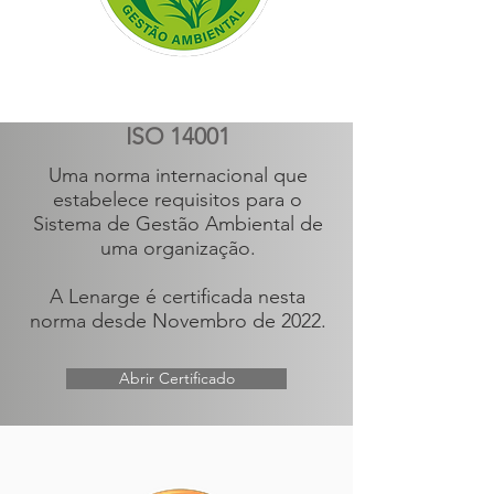
ISO 14001
Uma norma internacional que
estabelece requisitos para o
Sistema de Gestão Ambiental de
uma organização.
A Lenarge é certificada nesta
norma desde Novembro de 2022.
Abrir Certificado