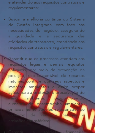
e atendendo aos requisitos contratuais e
regulamentares;
Buscar a melhoria contínua do Sistema
de Gestão Integrada, com foco nas
necessidades do negócio, assegurando
a qualidade e a segurança das
atividades de transporte, atendendo aos
requisitos contratuais e regulamentares;
Garantir que os processos atendam aos
requisitos legais e demais requisitos
aplicáveis, por meio da prevenção da
poluição, uso sustentável de recursos
naturais, controle dos seus aspectos e
impactos ambientais e assim propor
ações para a proteção e preservação do
meio ambiente, proporcionando
aumento do desempenho ambiental,
principalmente aqueles relacionados ao
consumo de recursos naturais e
emissões atmosféricas;
Garantir a solidez financeira,