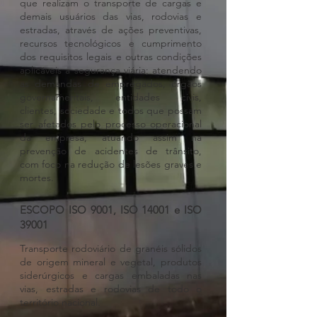
que realizam o transporte de cargas e
demais usuários das vias, rodovias e
estradas, através de ações preventivas,
recursos tecnológicos e cumprimento
dos requisitos legais e outras condições
aplicáveis a segurança viária; atendendo
as demandas de empregados, órgãos
governamentais, entidades civis,
clientes, sociedade e todos que possam
ser afetados pelo processo operacional
da empresa, atuando assim na
prevenção de acidentes de trânsito,
com foco na redução de lesões graves e
mortes.
ESCOPO ISO 9001, ISO 14001 e ISO
39001
Transporte rodoviário de granéis sólidos
de origem mineral e vegetal, produtos
siderúrgicos e cargas embaladas nas
vias, estradas e rodovias de todo o
território nacional.